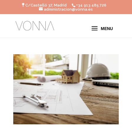
C/Castelló 37, Madrid
+34 913 485 726
administracion@vonna.es