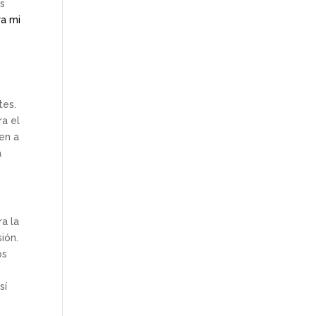
es
ra mi
tes.
ra el
en a
a
a la
ión.
os
sí