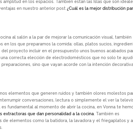
 amplitud en los espacios. También están las Islas que son ideal
ventajas en nuestro anterior post
¿Cuál es la mejor distribución pa
cina al salón a la par de mejorar la comunicación visual, también
en los que preparamos la comida: ollas, platos sucios, ingredien
n del proyecto incluir en el presupuesto unos buenos acabados pa
s, una correcta elección de electrodomésticos que no solo te ayud
as preparaciones, sino que vayan acorde con la intención decorativ
unos elementos que generen ruidos y también olores molestos par
nterrumpir conversaciones, lectura o simplemente el ver la televis
 es fundamental al momento de abrir la cocina, en Vonna te hem
 extractoras que dan personalidad a la cocina
. También es
as de elementos como la batidora, la lavadora y el friegaplatos y a
s.