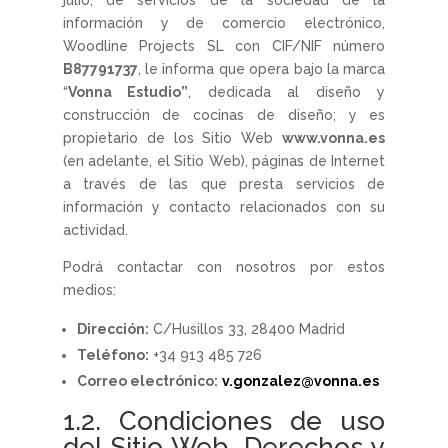
julio, de servicios de la sociedad de la
información y de comercio electrónico,
Woodline Projects SL con CIF/NIF número
B87791737
, le informa que opera bajo la marca
“
Vonna Estudio”
, dedicada al diseño y
construcción de cocinas de diseño; y es
propietario de los Sitio Web
www.vonna.es
(en adelante, el Sitio Web), páginas de Internet
a través de las que presta servicios de
información y contacto relacionados con su
actividad.
Podrá contactar con nosotros por estos
medios:
Dirección:
C/Husillos 33, 28400 Madrid
Teléfono:
+34 913 485 726
Correo electrónico:
v.gonzalez@vonna.es
1.2. Condiciones de uso
del Sitio Web. Derechos y