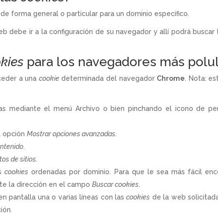
, de forma general o particular para un dominio específico.
eb debe ir a la configuración de su navegador y allí podrá buscar 
kies
para los navegadores más polu
ceder a una
cookie
determinada del navegador
Chrome
. Nota: e
ias mediante el menú Archivo o bien pinchando el icono de per
a opción
Mostrar opciones avanzadas
.
ontenido
.
tos de sitios
.
as
cookies
ordenadas por dominio. Para que le sea más fácil enc
te la dirección en el campo
Buscar cookies
.
 en pantalla una o varias líneas con las
cookies
de la web solicitada
ión.