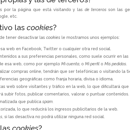
 por la página que está visitando y las
de terceros
son las ge
gle, etc.
tivo las
cookies
?
de tener desactivar las
cookies
le mostramos unos ejemplos:
a web en Facebook, Twitter o cualquier otra red social.
ntenidos a sus preferencias personales, como suele ocurrir en las 
 de esa web, como por ejemplo
Mi cuenta
, o
Mi perfil
o
Mis pedidos
.
lizar compras online, tendrán que ser telefónicas o visitando la ti
ferencias geográficas como franja horaria, divisa o idioma.
icas web sobre visitantes y tráfico en la web, lo que dificultará qu
drá subir fotos, publicar comentarios, valorar o puntuar contenido
omatizada que publica
spam
.
rizada, lo que reducirá los ingresos publicitarios de la web.
es
, si las desactiva no podrá utilizar ninguna red social.
 las
cookies
?