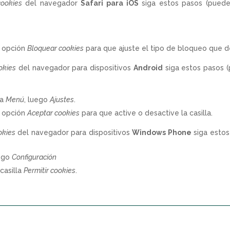
cookies
del navegador
Safari para iOS
siga estos pasos (pueden
a opción
Bloquear cookies
para que ajuste el tipo de bloqueo que de
okies
del navegador para dispositivos
Android
siga estos pasos (
la
Menú
, luego
Ajustes
.
a opción
Aceptar cookies
para que active o desactive la casilla.
okies
del navegador para dispositivos
Windows Phone
siga estos
uego
Configuración
casilla
Permitir cookies
.