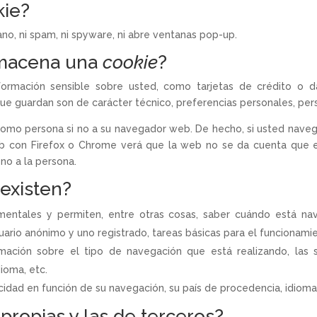
kie?
sano, ni spam, ni spyware, ni abre ventanas pop-up.
lmacena una
cookie
?
rmación sensible sobre usted, como tarjetas de crédito o dat
que guardan son de carácter técnico, preferencias personales, per
 como persona si no a su navegador web. De hecho, si usted naveg
b con Firefox o Chrome verá que la web no se da cuenta que 
no a la persona.
existen?
mentales y permiten, entre otras cosas, saber cuándo está n
ario anónimo y uno registrado, tareas básicas para el funcionami
mación sobre el tipo de navegación que está realizando, las 
dioma, etc.
icidad en función de su navegación, su país de procedencia, idioma,
propias y las de terceros?