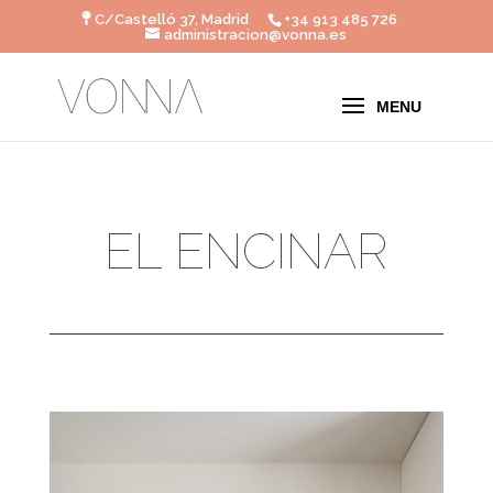
C/Castelló 37, Madrid
+34 913 485 726
administracion@vonna.es
EL ENCINAR