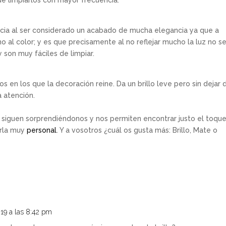
ue limpiarlos con mayor frecuencia.
ia al ser considerado un acabado de mucha elegancia ya que a
mo al color; y es que precisamente al no reflejar mucho la luz no s
y son muy fáciles de limpiar.
 en los que la decoración reine. Da un brillo leve pero sin dejar 
 atención.
s siguen sorprendiéndonos y nos permiten encontrar justo el toqu
arla muy
personal
. Y a vosotros ¿cuál os gusta más: Brillo, Mate o
019 a las 8:42 pm
Responde