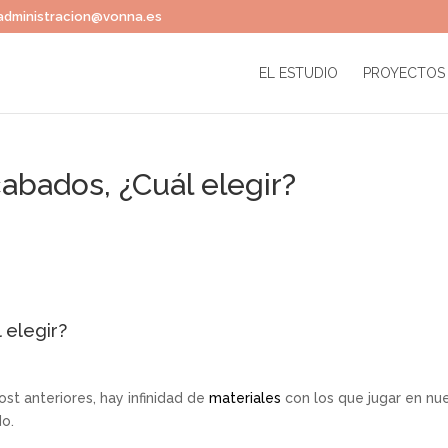
administracion@vonna.es
EL ESTUDIO
PROYECTOS
bados, ¿Cuál elegir?
 elegir?
st anteriores, hay infinidad de
materiales
con los que jugar en nu
do.