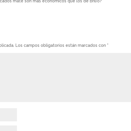
lacados mate son mas económicos que los de brillo?
blicada.
Los campos obligatorios están marcados con
*