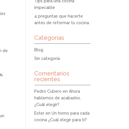
Tips para una cocina
impecable
les
4 preguntas que hacerte
antes de reformar tu cocina
Categorías
o
Blog
n de
Sin categoría
Comentarios
o,
recientes
Pedro Cubero
en
Ahora
hablemos de acabados,
¿Cuál elegir?
Ester
en
Un horno para cada
 un
cocina ¿Cuál elegir para ti?