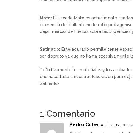
marcan las huellas sobre su superficie y hay q
Mate:
El Lacado Mate es actualmente tendenc
diferencia del brillante no le roba protagonis
dejan marcas de huellas sobre las superficies 
Satinado:
Este acabado permite tener espacios
ser discreto ya que no llama excesivamente la
Definitivamente los materiales y los acabado
que hace falta a nuestra decoración para dej
Satinado?
1 Comentario
Pedro Cubero
el 14 marzo, 2