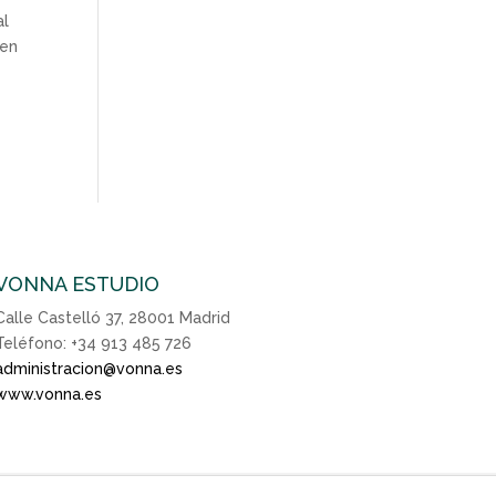
al
 en
VONNA ESTUDIO
Calle Castelló 37, 28001 Madrid
Teléfono: +34 913 485 726
administracion@vonna.es
www.vonna.es