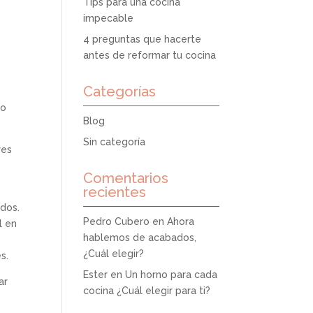
Tips para una cocina
impecable
4 preguntas que hacerte
s
antes de reformar tu cocina
Categorías
do
Blog
Sin categoría
res
Comentarios
recientes
ados.
Pedro Cubero
en
Ahora
l en
hablemos de acabados,
¿Cuál elegir?
s.
Ester
en
Un horno para cada
ar
cocina ¿Cuál elegir para ti?