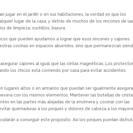
n jugar en el jardín o en sus habitaciones, la verdad es que los
lquier lugar de la casa; y detrás de muchos de los rincones de la
os de limpieza, cuchillos, basura.
ucos que pueden ayudarnos a lograr que esos rincones y cajones
uestras cocinas en espacios aburridos, sino que permanezcan sien
.
segurar cajones al igual que las cintas magnéticas. Los protecto
ando los chicos está corriendo por casa para evitar accidentes.
:
s en lugares altos o en armarios que puedan ser igualmente asegur
evera con los mismos elementos. Mantener las botellas de crista
entes en las partes más alejadas de la encimera y cocinar con las
n evitar quemaduras a los peques y dolores de cabeza a los mayore
ayudarán a conseguir este propósito. Así los peques puedan disfrut