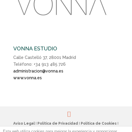
VONNA ESTUDIO
Calle Castelló 37, 28001 Madrid
Teléfono: +34 913 485 726
administracion@vonna.es
www.vonna.es
Aviso Legal
I
Política de Privacidad
I
Política de Cookies
I
Sobre las Cookies
I © 2020 Vonna Estudio I Desarrollado por
Esta web utiliza cookies para mejorar la experiencia y proporcionar