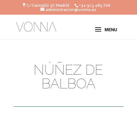
C/Castelló 37, Madrid
+34 913 485 726
administracion@vonna.es
NÚÑEZ DE
BALBOA